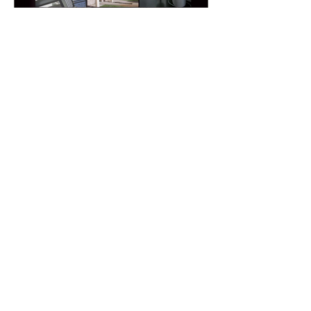
CHAMPAGNE-ARDENNE - N°231
© 2025 - Créé par
Sofrecom
35 avenue Édouard Vaillant
92100 BOULOGNE-BILLANCOURT
-